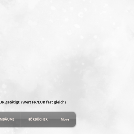
Tage nach Erhalt der Ware.
30 Tagen.
 Produktion der Waren ihre Zeit in
 dieser Artikel werden von unseren
tigt. Wir bitten dich, dies zu
o.
R getätigt. (Wert FR/EUR fast gleich)
MMBÄUME
HÖRBÜCHER
More