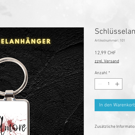
Schlüssela
Artikelnummer: 101
Preis
12,99 CHF
zzgl. Versand
Anzahl
*
In den Warenkor
Zusätzliche Informati