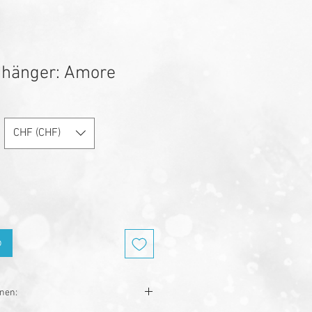
nhänger: Amore
CHF (CHF)
b
onen: