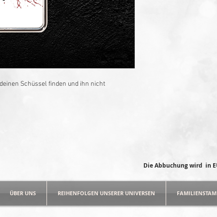
Rückgaberecht
bis 14 
Lieferung
zwischen 14-
Bitte beachte, dass die
Anspruch nimmt. Viele
Helfer-Bros handangefer
berücksichtigen, Tesor
 deinen Schüssel finden und ihn nicht
Die Abbuchung wird in EU
ÜBER UNS
REIHENFOLGEN UNSERER UNIVERSEN
FAMILIENSTA