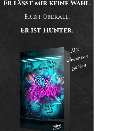
Er lässt mir keine Wahl.
Er ist überall.
Er ist Hunter.
Mit
sc
h
w
ar
ze
Seite
n
n