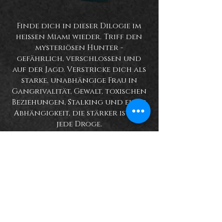
Finde dich in dieser Dilogie im
heißen Miami wieder. Triff den
mysteriösen Hunter -
gefährlich, verschlossen und
auf der Jagd. Verstricke dich als
starke, unabhängige Frau in
Gangrivalität, Gewalt, toxischen
Beziehungen, Stalking und einer
Abhängigkeit, die stärker ist als
jede Droge.
Wirst du dich fangen lassen
oder flüchten?
Wirst du leben oder sterben?
Lieben oder hassen?
Was wirst du aufgeben? Dein