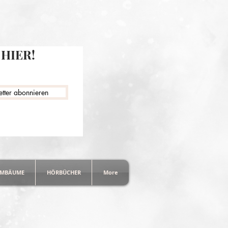
HIER!
tter abonnieren
MMBÄUME
HÖRBÜCHER
More