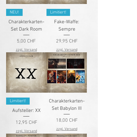
NEU!
Limitiert!
Charakterkarten-
Fake-Waffe:
Set Dark Room
Sempre
Preis
Preis
5,00 CHF
29,95 CHF
zzgl. Versand
zzgl. Versand
Charakterkarten-
Limitiert!
Set Babylon III
Aufsteller: XX
Preis
18,00 CHF
Preis
12,95 CHF
zzgl. Versand
zzgl. Versand