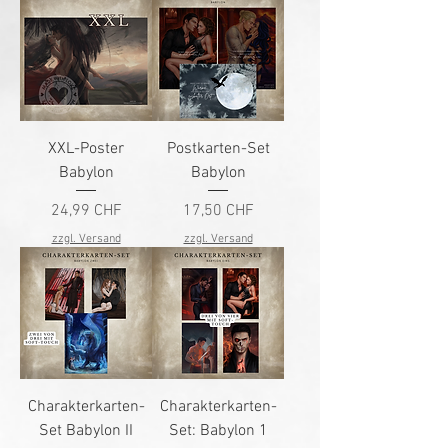
XXL-Poster
Postkarten-Set
Babylon
Babylon
Preis
Preis
24,99 CHF
17,50 CHF
zzgl. Versand
zzgl. Versand
Charakterkarten-
Charakterkarten-
Set Babylon II
Set: Babylon 1