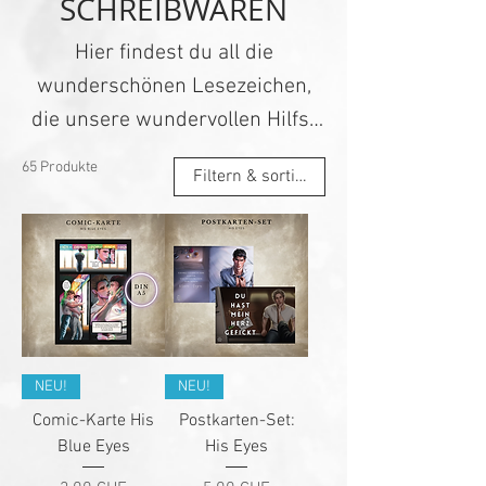
SCHREIBWAREN
Hier findest du all die
wunderschönen Lesezeichen,
die unsere wundervollen Hilfs-
Feen für uns erstellen.
65 Produkte
Filtern & sortieren
Außerdem auch unsere
Charakterkarten - frei von jedem
KI. Notizbücher, in denen du
Kriegspläne schmieden kannst,
und Poster, die jedem
klarmachen, wem du gehörst,
Baby.
NEU!
NEU!
Comic-Karte His
Postkarten-Set:
Blue Eyes
His Eyes