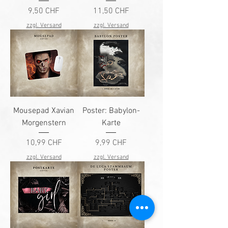
Preis
Preis
9,50 CHF
11,50 CHF
zzgl. Versand
zzgl. Versand
Mousepad Xavian
Poster: Babylon-
Morgenstern
Karte
Preis
Preis
10,99 CHF
9,99 CHF
zzgl. Versand
zzgl. Versand