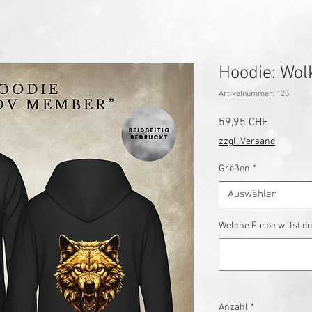
Hoodie: Wo
Artikelnummer: 125
Preis
59,95 CHF
zzgl. Versand
Größen
*
Auswählen
Welche Farbe willst du
Anzahl
*