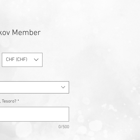
lkov Member
CHF (CHF)
, Tesoro?
*
0/500