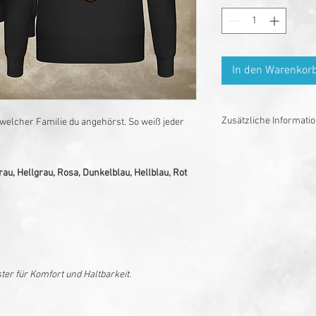
In den Warenkor
Zusätzliche Informati
welcher Familie du angehörst. So weiß jeder
Bitte beachten: Eine R
möglich und nicht bei 
au, Hellgrau, Rosa, Dunkelblau, Hellblau, Rot
Dieses ist von der Rü
Lieferung zwischen 14
Bitte beachte, dass die
Anspruch nimmt. Viele
Helfer-Bros handangefer
berücksichtigen, Tesor
er für Komfort und Haltbarkeit.