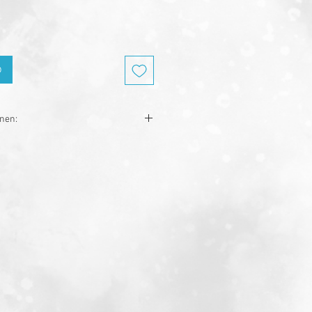
b
onen:
ückgabe ist nur bei Buchwaren
individuell hergestelltem Merch.
ckgabe ausgeschlossen.
-30 Tagen.
 Produktion der Waren ihre Zeit in
 dieser Artikel werden von unseren
tigt. Wir bitten dich, dies zu
o.